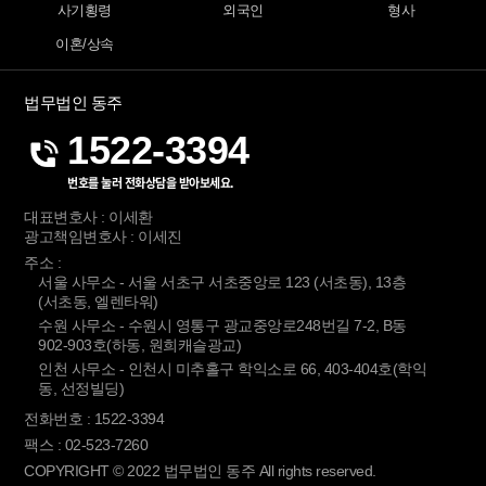
사기횡령
외국인
형사
이혼/상속
법무법인 동주
1522-3394
번호를 눌러 전화상담을 받아보세요.
대표변호사 : 이세환
광고책임변호사 : 이세진
주소 :
서울 사무소 - 서울 서초구 서초중앙로 123 (서초동), 13층
(서초동, 엘렌타워)
수원 사무소 - 수원시 영통구 광교중앙로248번길 7-2, B동
902-903호(하동, 원희캐슬광교)
인천 사무소 - 인천시 미추홀구 학익소로 66, 403-404호(학익
동, 선정빌딩)
전화번호 : 1522-3394
팩스 : 02-523-7260
COPYRIGHT © 2022 법무법인 동주 All rights reserved.