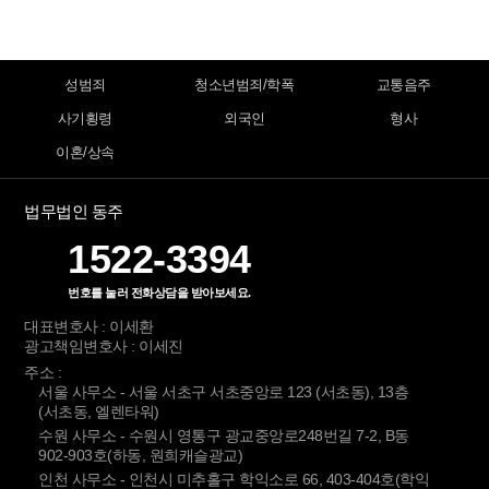
성범죄
청소년범죄/학폭
교통음주
사기횡령
외국인
형사
이혼/상속
법무법인 동주
1522-3394
번호를 눌러 전화상담을 받아보세요.
대표변호사 : 이세환
광고책임변호사 : 이세진
주소 :
서울 사무소 - 서울 서초구 서초중앙로 123 (서초동), 13층
(서초동, 엘렌타워)
수원 사무소 - 수원시 영통구 광교중앙로248번길 7-2, B동
902-903호(하동, 원희캐슬광교)
인천 사무소 - 인천시 미추홀구 학익소로 66, 403-404호(학익