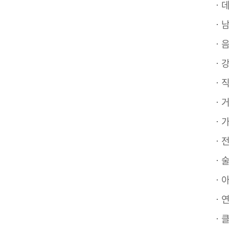
데
남
음
강
직
거
가
전 
술자
아
연인
클