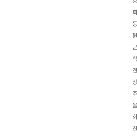
강
회
동
원
군
학
전
장
주
몰
회
친