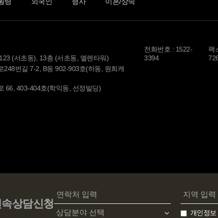
횡령
외국인
형사
이혼/상속
전화번호 : 1522-
팩스
3 (서초동), 13층 (서초동, 엘렌타워)
3394
72
8번길 7-2, B동 902-903호(하동, 원희캐
6, 403-404호(학익동, 선정빌딩)
신속상담신청
개인정보