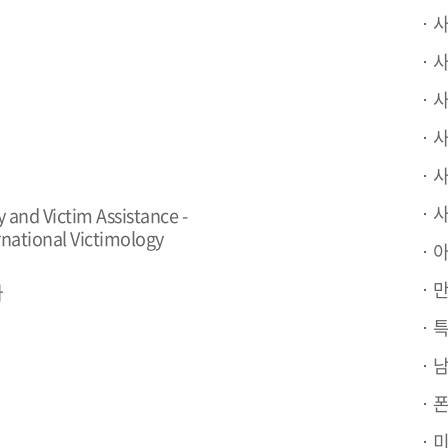
사
사
사
사
사
사기
 and Victim Assistance -
rnational Victimology
아
만
사
특
남
폰
미