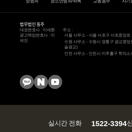
성범죄
청소년범죄/학폭
교통음주
사기
법무법인 동주
대표변호사 : 이세환
주소 :
광고책임변호사 : 이
서울 사무소 - 서울 서초구 서초중앙로 12
세진
수원 사무소 - 수원시 영통구 광교중앙로24
슬광교)
인천 사무소 - 인천시 미추홀구 학익소로 6
KakaoTalk
Naver
YouTube
Blog
1522-3394
실시간 전화