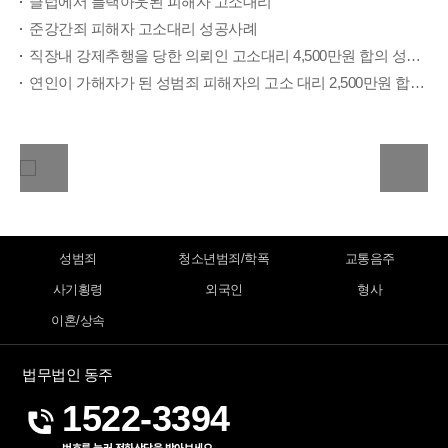
클럽에서 블랙아웃된 피해자 고소대리
준강간죄 피해자 고소대리 성공사례
직장내 강제추행을 당한 의뢰인 고소대리 4,500만원 합의 성공사례
연인이 가해자가 된 성범죄 피해자의 고소 대리 2,500만원 합의 및 집행유예 처벌 성공사례
성범죄
청소년범죄/학폭
교통음주
사기횡령
외국인
형사
이혼/상속
법무법인 동주
1522-3394