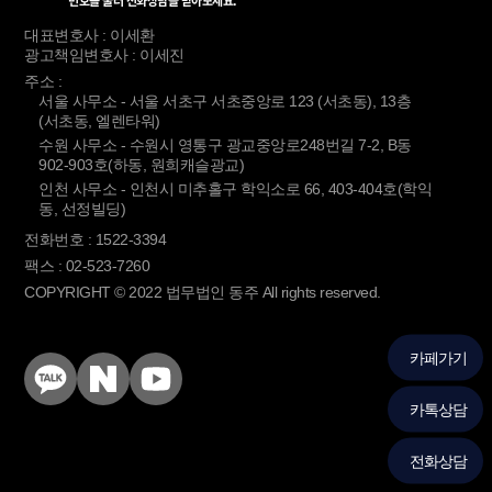
번호를 눌러 전화상담을 받아보세요.
대표변호사 : 이세환
광고책임변호사 : 이세진
주소 :
서울 사무소 - 서울 서초구 서초중앙로 123 (서초동), 13층
(서초동, 엘렌타워)
수원 사무소 - 수원시 영통구 광교중앙로248번길 7-2, B동
902-903호(하동, 원희캐슬광교)
인천 사무소 - 인천시 미추홀구 학익소로 66, 403-404호(학익
동, 선정빌딩)
전화번호 : 1522-3394
팩스 : 02-523-7260
COPYRIGHT © 2022 법무법인 동주 All rights reserved.
카페가기
KakaoTalk
Naver
YouTube
Blog
카톡상담
전화상담