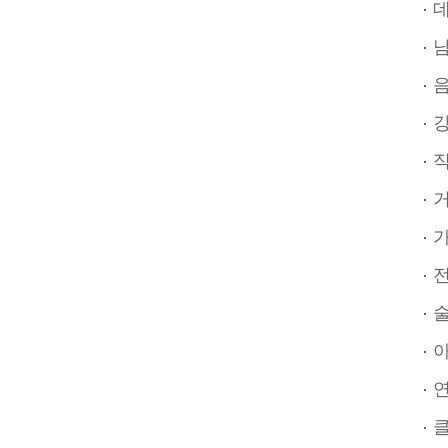
데
남
음
강
직
거
가해
전 
술자
아
연인