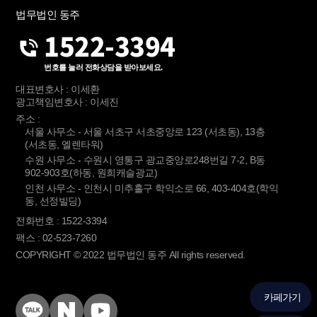
법무법인 동주
1522-3394
번호를 눌러 전화상담을 받아보세요.
대표변호사 : 이세환
광고책임변호사 : 이세진
주소 :
서울 사무소 - 서울 서초구 서초중앙로 123 (서초동), 13층
(서초동, 엘렌타워)
수원 사무소 - 수원시 영통구 광교중앙로248번길 7-2, B동
902-903호(하동, 원희캐슬광교)
인천 사무소 - 인천시 미추홀구 학익소로 66, 403-404호(학익
동, 선정빌딩)
전화번호 : 1522-3394
팩스 : 02-523-7260
COPYRIGHT © 2022 법무법인 동주 All rights reserved.
카페가기
KakaoTalk
Naver
YouTube