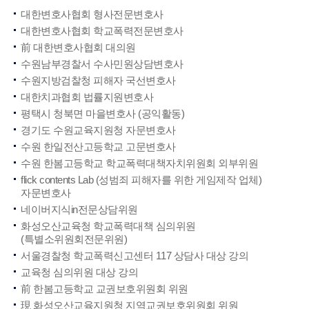
대한변호사협회 형사전문변호사
대한변호사협회 학교폭력전문변호사
前 대한변호사협회 대의원
수원남부경찰서 수사민원상담변호사
수원지방검찰청 피해자 국선변호사
대한치과협회 법률지원변호사
평택시 청북면 마을변호사 (공익활동)
경기도 수원교육지원청 자문변호사
수원 한일전산고등학교 고문변호사
수원 한봄고등학교 학교폭력대책자치위원회 외부위원
flick contents Lab (성범죄 피해자를 위한 게임제작 업체)
자문변호사
네이버지식in전문상담위원
화성오산교육청 학교폭력대책 심의위원
(특별소위원회전문위원)
서울경찰청 학교폭력신고센터 117 상담사 대상 강의
교육청 심의위원 대상 강의
前 한봄고등학교 교권보호위원회 위원
現 화성오산교육지원청 지역교권보호위원회 위원