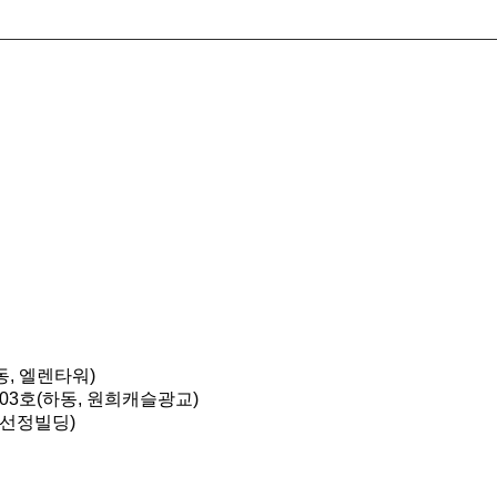
동, 엘렌타워)
903호(하동, 원희캐슬광교)
, 선정빌딩)