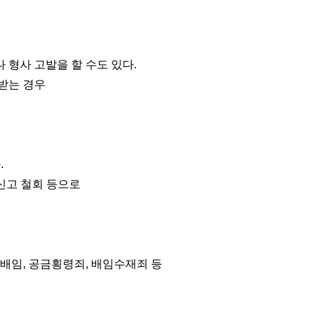
 형사 고발을 할 수도 있다.
받는 경우
.
 신고 철회 등으로
 배임, 공금횡령죄, 배임수재죄 등