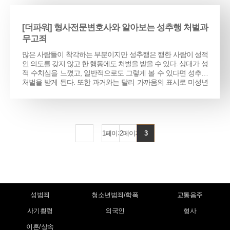
[더파워] 형사전문변호사와 알아보는 성추행 처벌과
무고죄
많은 사람들이 착각하는 부분이지만 성추행은 행한 사람이 성적
인 의도를 갖지 않고 한 행동에도 처벌을 받을 수 있다. 상대가 성
적 수치심을 느꼈고, 일반적으로도 그렇게 볼 수 있다면 성추행
처벌을 받게 된다. 또한 과거와는 달리 가까움의 표시로 미성년
자의 성기를 만지거나 엉덩이, 가슴을 두드리는 행위 역시 성추
행처벌을 받을 수 있…
1
페이지
2
페이지
3
성범죄
청소년범죄/학폭
교통음주
사기횡령
외국인
형사
이혼/상속