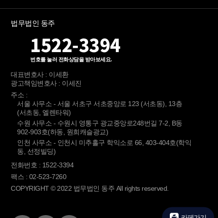
법무법인 동주
1522-3394
번호를 눌러 전화상담을 받아보세요.
대표변호사 : 이세환
광고책임변호사 : 이세진
주소 :
서울 사무소 - 서울 서초구 서초중앙로 123 (서초동), 13층
(서초동, 엘렌타워)
수원 사무소 - 수원시 영통구 광교중앙로248번길 7-2, B동
902-903호(하동, 원희캐슬광교)
인천 사무소 - 인천시 미추홀구 학익소로 66, 403-404호(학익
동, 선정빌딩)
전화번호 : 1522-3394
팩스 : 02-523-7260
COPYRIGHT © 2022 법무법인 동주 All rights reserved.
카페가기