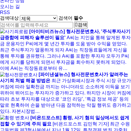
온라인 상담
오시는 길
RSS
검색대상
검색어
필수
검색
[아이티비즈뉴스] 형사전문변호사, '주식투자사기
급증함에 피해자 솔루션이 필요'
A씨는 지인을 통해 알게된 투자
금 운용자인 P씨에게 몇 년간 투자를 도움 받아 수익을 얻었다.
최근 주식투자가 열풍하게 되자 A씨는 직장동료들에게 자신을
통해 투자를 권유했다. 그러나 A씨를 포함한 투자자 모두가 P씨
에게 사기를 당하게 되면서 투자금을 회수하지 못하게 되었다.
이에 A씨는 직장동료로부터 유…
[파이낸셜뉴스] 형사전문변호사가 알려주는
사기죄 처벌 해결 방법은
최근 가상화폐시장과 주식 시장 규모가
커짐에 따라 일확천금 까지는 아니더라도 소소하게 이득을 보기
위하여 뛰어드는 투자자가 증가하고 있다. 하지만 시장이 커짐에
따라 초보 투자자를 대상으로 ‘코인 리딩’, ‘특급 정보 제공’ 등의
말로 현혹하여 손을 받아낸 다음 잠적하는 악질 행위도 증가하고
있다. 자본시장법…
[비욘드포스트] 횡령, 사기 혐의 일상에서도 쉽게
접할 수 있기에 주의 필요
[비욘드포스트 김민혁 기자] 최근 수원
고등법원 제3형사부에서 지난 1월 12일, 특정경제 범죄 가중처