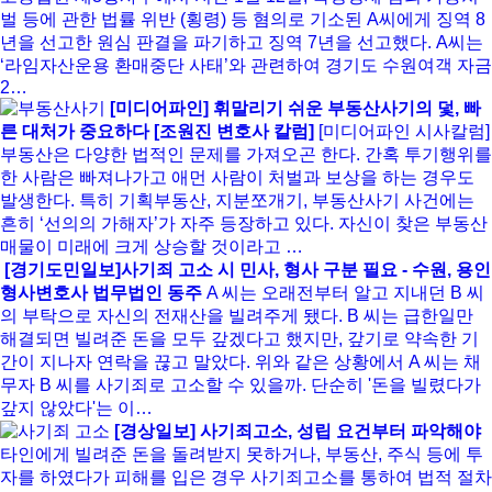
벌 등에 관한 법률 위반 (횡령) 등 혐의로 기소된 A씨에게 징역 8
년을 선고한 원심 판결을 파기하고 징역 7년을 선고했다. A씨는
‘라임자산운용 환매중단 사태’와 관련하여 경기도 수원여객 자금
2…
[미디어파인] 휘말리기 쉬운 부동산사기의 덫, 빠
른 대처가 중요하다 [조원진 변호사 칼럼]
[미디어파인 시사칼럼]
부동산은 다양한 법적인 문제를 가져오곤 한다. 간혹 투기행위를
한 사람은 빠져나가고 애먼 사람이 처벌과 보상을 하는 경우도
발생한다. 특히 기획부동산, 지분쪼개기, 부동산사기 사건에는
흔히 ‘선의의 가해자’가 자주 등장하고 있다. 자신이 찾은 부동산
매물이 미래에 크게 상승할 것이라고 …
[경기도민일보]사기죄 고소 시 민사, 형사 구분 필요 - 수원, 용인
형사변호사 법무법인 동주
A 씨는 오래전부터 알고 지내던 B 씨
의 부탁으로 자신의 전재산을 빌려주게 됐다. B 씨는 급한일만
해결되면 빌려준 돈을 모두 갚겠다고 했지만, 갚기로 약속한 기
간이 지나자 연락을 끊고 말았다. 위와 같은 상황에서 A 씨는 채
무자 B 씨를 사기죄로 고소할 수 있을까. 단순히 '돈을 빌렸다가
갚지 않았다'는 이…
[경상일보] 사기죄고소, 성립 요건부터 파악해야
타인에게 빌려준 돈을 돌려받지 못하거나, 부동산, 주식 등에 투
자를 하였다가 피해를 입은 경우 사기죄고소를 통하여 법적 절차