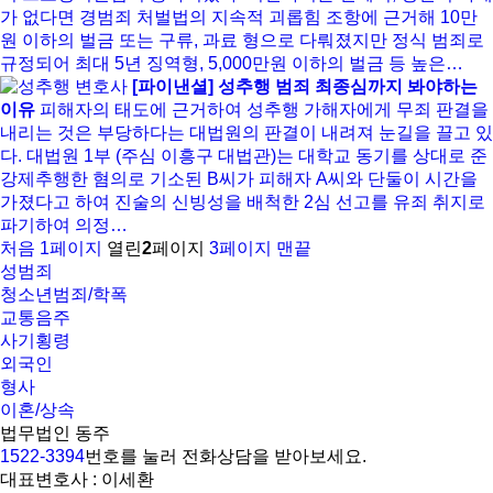
가 없다면 경범죄 처벌법의 지속적 괴롭힘 조항에 근거해 10만
원 이하의 벌금 또는 구류, 과료 형으로 다뤄졌지만 정식 범죄로
규정되어 최대 5년 징역형, 5,000만원 이하의 벌금 등 높은…
[파이낸셜] 성추행 범죄 최종심까지 봐야하는
이유
피해자의 태도에 근거하여 성추행 가해자에게 무죄 판결을
내리는 것은 부당하다는 대법원의 판결이 내려져 눈길을 끌고 있
다. 대법원 1부 (주심 이흥구 대법관)는 대학교 동기를 상대로 준
강제추행한 혐의로 기소된 B씨가 피해자 A씨와 단둘이 시간을
가졌다고 하여 진술의 신빙성을 배척한 2심 선고를 유죄 취지로
파기하여 의정…
처음
1
페이지
열린
2
페이지
3
페이지
맨끝
성범죄
청소년범죄/학폭
교통음주
사기횡령
외국인
형사
이혼/상속
법무법인 동주
1522-3394
번호를 눌러 전화상담을 받아보세요.
대표변호사 : 이세환