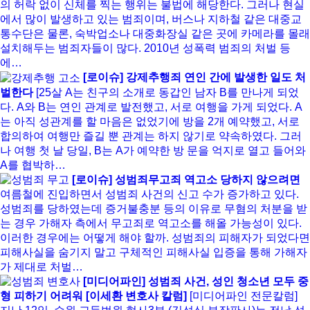
의 허락 없이 신체를 찍는 행위는 불법에 해당한다. 그러나 현실
에서 많이 발생하고 있는 범죄이며, 버스나 지하철 같은 대중교
통수단은 물론, 숙박업소나 대중화장실 같은 곳에 카메라를 몰래
설치해두는 범죄자들이 많다. 2010년 성폭력 범죄의 처벌 등
에…
[로이슈] 강제추행죄 연인 간에 발생한 일도 처
벌한다
[25살 A는 친구의 소개로 동갑인 남자 B를 만나게 되었
다. A와 B는 연인 관계로 발전했고, 서로 여행을 가게 되었다. A
는 아직 성관계를 할 마음은 없었기에 방을 2개 예약했고, 서로
합의하여 여행만 즐길 뿐 관계는 하지 않기로 약속하였다. 그러
나 여행 첫 날 당일, B는 A가 예약한 방 문을 억지로 열고 들어와
A를 협박하…
[로이슈] 성범죄무고죄 역고소 당하지 않으려면
여름철에 진입하면서 성범죄 사건의 신고 수가 증가하고 있다.
성범죄를 당하였는데 증거불충분 등의 이유로 무혐의 처분을 받
는 경우 가해자 측에서 무고죄로 역고소를 해올 가능성이 있다.
이러한 경우에는 어떻게 해야 할까. 성범죄의 피해자가 되었다면
피해사실을 숨기지 말고 구체적인 피해사실 입증을 통해 가해자
가 제대로 처벌…
[미디어파인] 성범죄 사건, 성인 청소년 모두 중
형 피하기 어려워 [이세환 변호사 칼럼]
[미디어파인 전문칼럼]