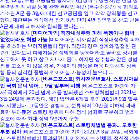
지난 12일, 수원 고등법원 형사3부 (김성식 부장판사)는 전날 성
폭력범죄의 처벌 등에 관한 특례법 위반 (특수준강간) 등 혐의로
기소된 A군 등 3명에 대한 선고공판을 열고 각각 징역형을 선고
했다. 재판부는 원심에서 장기 6년, 단기 4년 징역형을 선고 받은
A군에 대해 피해자와 합의를 했다는 …
[미디어파인] 직장내성추행 피해 폭행이나 협박
없었더라도 처벌 가능
[미디어파인 시사칼럼] 직장내성추행 피해
를 호소하는 부하직원들이 많다. 직장의 경우 생계와 밀접한 관
련이 있다보니 피해자들은 성범죄를 당하더라도 곧바로 상사를
신고하지 못 하고 참고 지내게 된다. 하지만 성추행과 같은 성범
죄를 고소하지 않을 경우, 가해자의 행동은 더욱 대담해져 성폭
행 등의 심각한 중범죄로 이어질 가능성이 높으니 …
[비욘드포스트] 형사전문변호사, 스토킹처벌
법 국회 문턱 넘어… 9월 말부터 시행
[비욘드포스트 한경아 기
자] 국회에서 20년 넘게 거듭 발의됐던 스토킹처벌법이 2021년
3월 24일에 통과됐다. 해당 법안은 6개월 후인 2021년 9월 말부
터 시행된다. 그동안은 경범죄로 분류되어 10만원 이하의 과태
료만 부과됐던 스토킹 행위에 대해 정식 범죄로 구분하고 범죄
강도에 따라 최대 징역 5년까지 구형…
[비욘드포스트] 스토킹처벌법 통과... 모호한
부분 많아
[비욘드포스트 한경아 기자] 2021년 3월 24일, 국회에
서 스토킹처벌법이 통과되었다. 이전까지는 신체적, 정신적 가해