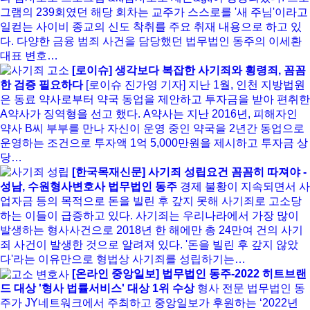
그램의 239회였던 해당 회차는 교주가 스스로를 '새 주님'이라고
일컫는 사이비 종교의 신도 착취를 주요 취재 내용으로 하고 있
다. 다양한 금융 범죄 사건을 담당했던 법무법인 동주의 이세환
대표 변호…
[로이슈] 생각보다 복잡한 사기죄와 횡령죄, 꼼꼼
한 검증 필요하다
[로이슈 진가영 기자] 지난 1월, 인천 지방법원
은 동료 약사로부터 약국 동업을 제안하고 투자금을 받아 편취한
A약사가 징역형을 선고 했다. A약사는 지난 2016년, 피해자인
약사 B씨 부부를 만나 자신이 운영 중인 약국을 2년간 동업으로
운영하는 조건으로 투자액 1억 5,000만원을 제시하고 투자금 상
당…
[한국목재신문] 사기죄 성립요건 꼼꼼히 따져야 -
성남, 수원형사변호사 법무법인 동주
경제 불황이 지속되면서 사
업자금 등의 목적으로 돈을 빌린 후 갚지 못해 사기죄로 고소당
하는 이들이 급증하고 있다. 사기죄는 우리나라에서 가장 많이
발생하는 형사사건으로 2018년 한 해에만 총 24만여 건의 사기
죄 사건이 발생한 것으로 알려져 있다. '돈을 빌린 후 갚지 않았
다'라는 이유만으로 형법상 사기죄를 성립하기는…
[온라인 중앙일보] 법무법인 동주-2022 히트브랜
드 대상 '형사 법률서비스' 대상 1위 수상
형사 전문 법무법인 동
주가 JY네트워크에서 주최하고 중앙일보가 후원하는 ‘2022년