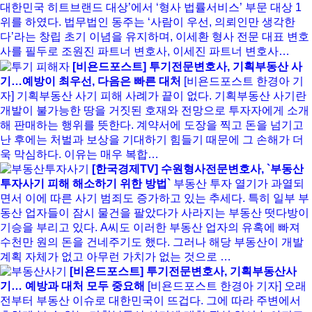
대한민국 히트브랜드 대상’에서 ‘형사 법률서비스’ 부문 대상 1
위를 하였다. 법무법인 동주는 ‘사람이 우선, 의뢰인만 생각한
다’라는 창립 초기 이념을 유지하며, 이세환 형사 전문 대표 변호
사를 필두로 조원진 파트너 변호사, 이세진 파트너 변호사…
[비욘드포스트] 투기전문변호사, 기획부동산 사
기…예방이 최우선, 다음은 빠른 대처
[비욘드포스트 한경아 기
자] 기획부동산 사기 피해 사례가 끝이 없다. 기획부동산 사기란
개발이 불가능한 땅을 거짓된 호재와 전망으로 투자자에게 소개
해 판매하는 행위를 뜻한다. 계약서에 도장을 찍고 돈을 넘기고
난 후에는 처벌과 보상을 기대하기 힘들기 때문에 그 손해가 더
욱 막심하다. 이유는 매우 복합…
[한국경제TV] 수원형사전문변호사, `부동산
투자사기 피해 해소하기 위한 방법`
부동산 투자 열기가 과열되
면서 이에 따른 사기 범죄도 증가하고 있는 추세다. 특히 일부 부
동산 업자들이 잠시 물건을 팔았다가 사라지는 부동산 떳다방이
기승을 부리고 있다. A씨도 이러한 부동산 업자의 유혹에 빠져
수천만 원의 돈을 건네주기도 했다. 그러나 해당 부동산이 개발
계획 자체가 없고 아무런 가치가 없는 것으로 …
[비욘드포스트] 투기전문변호사, 기획부동산사
기… 예방과 대처 모두 중요해
[비욘드포스트 한경아 기자] 오래
전부터 부동산 이슈로 대한민국이 뜨겁다. 그에 따라 주변에서