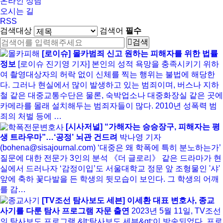
온라인 상담
오시는 길
RSS
검색대상
검색어
필수
검색
[로이슈] 몰카범죄 신고 원하는 피해자를 위한 법률
정보
[로이슈 진기영 기자] 본인의 성적 욕망을 충족시키기 위하
여 촬영대상자의 허락 없이 신체를 찍는 행위는 불법에 해당한
다. 그러나 현실에서 많이 발생하고 있는 범죄이며, 버스나 지하
철 같은 대중교통수단은 물론, 숙박업소나 대중화장실 같은 곳에
카메라를 몰래 설치해두는 범죄자들이 많다. 2010년 성폭력 범
죄의 처벌 등에 …
[시사저널] “가해자는 승승장구, 피해자는 평
생 트라우마”…‘공정’ 뇌관 건드려
박나영 기자
(bohena@sisajournal.com) ‘대중은 왜 학폭에 특히 분노하는가’
질문에 대한 전문가 3인의 분석 《더 글로리》 같은 드라마가 현
실에서 드러나자 ‘감정이입’도 서울대학교 정문 앞 조형물인 '샤'
앞에 축하 꽃다발을 든 학생의 뒷모습이 보인다. 그 학생의 어깨
를 감…
[TV조선 탐사보도 세븐] 이세환 대표 변호사, 종교
사기를 다룬 탐사 프로그램 자문 출연
2023년 5월 11일, TV조선
의 탐사보도 프로그램 &lt;탐사보도 세븐&gt;이 방송되었다. 프로