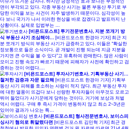
이슈가 뜨거운 감자다. 하지만 긍정적인 효과 보다는 부정적인
면이 부각되고 있다. 각종 부동산 사기는 물론 부동산 투기로 부
당한 이익을 보는 사건이 자주 발생하기 때문이다. 심각성이 높
다 보니 국가가 나서 이러한 현상을 바로 잡겠다고 발표까지 난
상황이다. 실제로 입법부는 …
[비욘드포스트] 투기전문변호사, 지분 쪼개기 방
식 부동산 사기 조심해야…
[비욘드포스트 한경아 기자] 최근 지
분 쪼개기 방식의 부동산 사기가 급증하고 있다. 이들은 “확실한
정보통으로 들은 소식이다. 곧 개발이 진행 되는데 지금 지분을
가지면 큰 수익을 볼 수 있다”고 유혹하여 판매한다. 많은 사람이
모이고 진행 속도가 빠르기 때문에 피해자가 사전에 확인하고 검
증하는 것이 어렵다.…
[비욘드포스트] 투자사기변호사, 기획부동산 사기…
철저한 검증과 자문 필요해
[비욘드포스트 한경아 기자] 기획부
동산 사기 피해를 호소하는 사람이 적지 않다. 최근 부동산 투자
에 대한 열풍이 뜨겁다 보니 선량한 투자자들이 아무것도 모르고
뛰어 들었다가 사기꾼에게 당하는 것이다. 거기에 보상과 처벌
역시 어렵다. 구매 후 즉시 가격이 변동하지 않고 최소 2~3년은
있어야 결과가 나오는 특…
[비욘드포스트] 형사전문변호사, 보이스피
싱사기 혐의로 휘말렸다면
[비욘드포스트 김민혁 기자] 최근 경
철청에서 발표한 피의자 연령별 검거 원 자료에 따르면 21년 4월