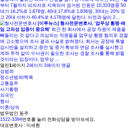
부터 7월까지 피의자로 지목되어 검거된 인원은 10,333명중 50
대가 16.2%로 1,678명, 40대 17,8%로 1,836명, 30대는 20% 였
고 20대 이하가 40.4%로 4,178명에 달한다. 이전과 달리 2…
[이투뉴스] 형사전문변호사, '업무상 횡령·배
임 고의성 입증이 중요해'
최근 한 회사에서 공장 직원이 제품을
빼돌리는 것 같다고 의심되는 직원들을 업무상 횡령 혐의로 경찰
에 고소했으며 조사 결과 사실로 밝혀졌다. 회사는 공장에 특별
감시반을 설치하고 증언 및 증거 확보와 면담 조사를 실시했고
계좌 추적 같이 수사권이 필요한 조사는 경찰 조사를 통해 밝힐
것이라는 입장이다. 업무상 …
열린
1
페이지
2
페이지
3
페이지
맨끝
성범죄
청소년범죄/학폭
교통음주
사기횡령
외국인
형사
이혼/상속
법무법인 동주
1522-3394
번호를 눌러 전화상담을 받아보세요.
대표변호사 : 이세환