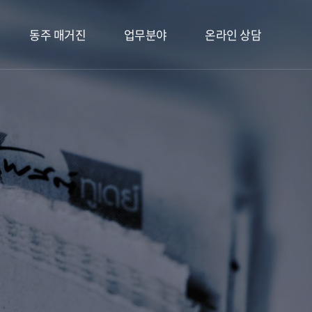
동주 매거진
업무분야
온라인 상담
칼럼
사기 피해자
온라인 상담
언론보도
형사 피해자
가정폭력 피해자
항고대리
합의대행