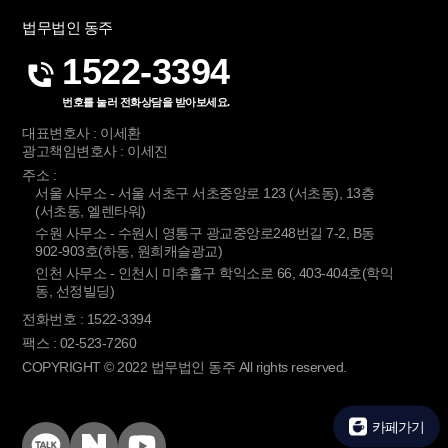
법무법인 동주
1522-3394
번호를 눌러 전화상담을 받아보세요.
대표변호사 : 이세환
광고책임변호사 : 이세진
주소 :
서울 사무소 - 서울 서초구 서초중앙로 123 (서초동), 13층
(서초동, 엘렌타워)
수원 사무소 - 수원시 영통구 광교중앙로248번길 7-2, B동
902-903호(하동, 원희캐슬광교)
인천 사무소 - 인천시 미추홀구 학익소로 66, 403-404호(학익
동, 선정빌딩)
전화번호 : 1522-3394
팩스 : 02-523-7260
COPYRIGHT © 2022 법무법인 동주 All rights reserved.
카페가기
KakaoTalk
Naver
YouTube