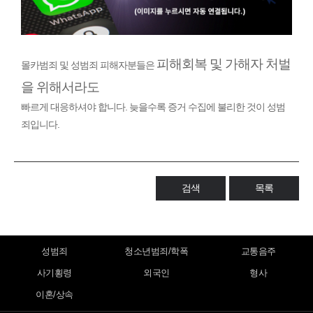
피해회복 및 가해자 처벌
몰카범죄 및 성범죄 피해자분들은
을 위해서라도
빠르게 대응하셔야 합니다. 늦을수록 증거 수집에 불리한 것이 성범
죄입니다.
검색
목록
성범죄
청소년범죄/학폭
교통음주
사기횡령
외국인
형사
이혼/상속